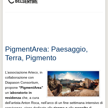
PigmentArea: Paesaggio,
Terra, Pigmento
L’associazione Arteco, in
collaborazione con
Diapason Consortium,
propone
“PigmentArea”
un l
aboratorio in
residenza
che, a cura
dell'artista Anton Roca, nell’arco di un fine settimana intensivo di
convivenza, viene dedicato alla
ricerca e
alla
raccolta
di