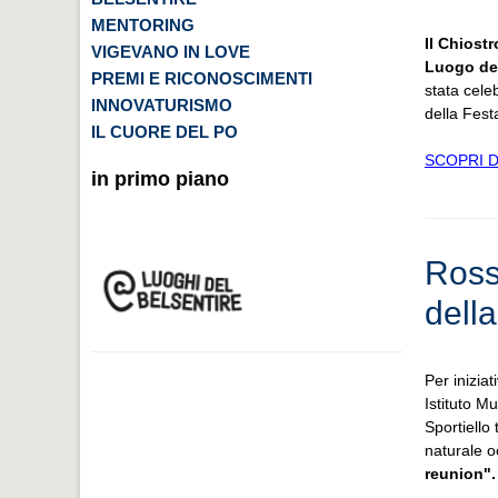
MENTORING
I
l Chiostr
VIGEVANO IN LOVE
Luogo del
PREMI E RICONOSCIMENTI
stata cele
INNOVATURISMO
della Fest
IL CUORE DEL PO
SCOPRI D
in primo piano
Ross
dell
Per inizia
Istituto M
Sportiello 
naturale o
reunion"