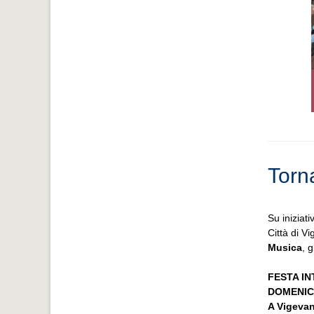
Torn
Su iniziat
Città di V
Musica
, g
FESTA I
DOMENIC
A Vigevan