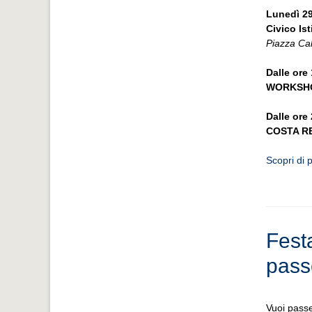
Lunedì 2
Civico Is
Piazza Calz
Dalle ore 
WORKSHO
Dalle ore
COSTA R
Scopri di 
Fest
pass
Vuoi passe