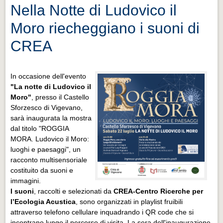
Nella Notte di Ludovico il
Moro riecheggiano i suoni di
CREA
In occasione dell'evento
"La notte di Ludovico il
Moro"
, presso il Castello
Sforzesco di Vigevano,
sarà inaugurata la mostra
dal titolo "ROGGIA
MORA. Ludovico il Moro:
luoghi e paesaggi", un
racconto multisensoriale
costituito da suoni e
immagini.
I suoni
, raccolti e selezionati da
CREA-Centro Ricerche per
l’Ecologia Acustica
, sono organizzati in playlist fruibili
attraverso telefono cellulare inquadrando i QR code che si
incontrano lungo il percorso di visita. La sera dell'inaugurazione