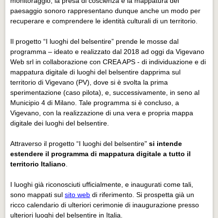
monitoraggio, la presa di coscienza e la mappatura del
paesaggio sonoro rappresentano dunque anche un modo per
recuperare e comprendere le identità culturali di un territorio.
Il progetto “I luoghi del belsentire” prende le mosse dal
programma – ideato e realizzato dal 2018 ad oggi da Vigevano
Web srl in collaborazione con CREA APS - di individuazione e di
mappatura digitale di luoghi del belsentire dapprima sul
territorio di Vigevano (PV), dove si è svolta la prima
sperimentazione (caso pilota), e, successivamente, in seno al
Municipio 4 di Milano. Tale programma si è concluso, a
Vigevano, con la realizzazione di una vera e propria mappa
digitale dei luoghi del belsentire.
Attraverso il progetto “I luoghi del belsentire"
si intende
estendere il programma di mappatura digitale a tutto il
territorio Italiano
.
I luoghi già riconosciuti ufficialmente, e inaugurati come tali,
sono mappati sul
sito web
di riferimento. Si prospetta già un
ricco calendario di ulteriori cerimonie di inaugurazione presso
ulteriori luoghi del belsentire in Italia.