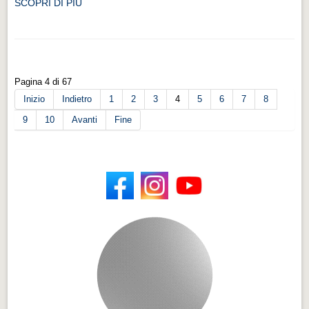
SCOPRI DI PIÙ
Pagina 4 di 67
Inizio
Indietro
1
2
3
4
5
6
7
8
9
10
Avanti
Fine