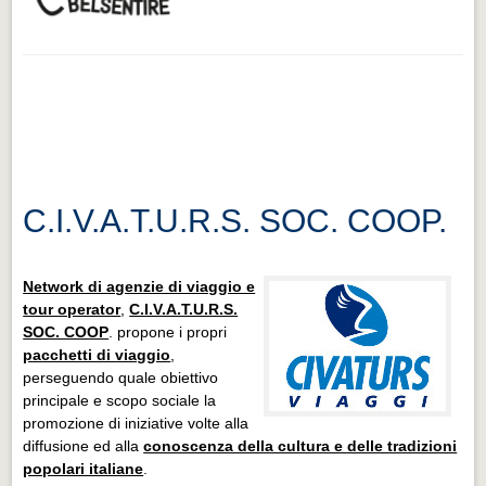
C.I.V.A.T.U.R.S. SOC. COOP.
Network di agenzie di viaggio e
tour operator
,
C.I.V.A.T.U.R.S.
SOC. COOP
. propone i propri
pacchetti di viaggio
,
perseguendo quale obiettivo
principale e scopo sociale la
promozione di iniziative volte alla
diffusione ed alla
conoscenza della cultura e delle tradizioni
popolari italiane
.