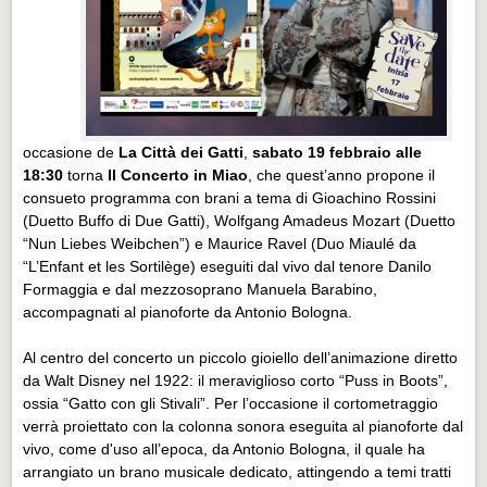
occasione de
La Città dei Gatti
,
sabato 19 febbraio alle
18:30
torna
Il Concerto in Miao
, che quest’anno propone il
consueto programma con brani a tema di Gioachino Rossini
(Duetto Buffo di Due Gatti), Wolfgang Amadeus Mozart (Duetto
“Nun Liebes Weibchen”) e Maurice Ravel (Duo Miaulé da
“L’Enfant et les Sortilège) eseguiti dal vivo dal tenore Danilo
Formaggia e dal mezzosoprano Manuela Barabino,
accompagnati al pianoforte da Antonio Bologna.
Al centro del concerto un piccolo gioiello dell’animazione diretto
da Walt Disney nel 1922: il meraviglioso corto “Puss in Boots”,
ossia “Gatto con gli Stivali”. Per l’occasione il cortometraggio
verrà proiettato con la colonna sonora eseguita al pianoforte dal
vivo, come d'uso all’epoca, da Antonio Bologna, il quale ha
arrangiato un brano musicale dedicato, attingendo a temi tratti