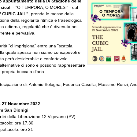
o appuntamento della IX Stagione delle
sicali
- "O TEMPORA, O MORES!" - dal
 CUBIC JAIL"
, prende le mosse dalla
ione della regolarità ritmica e fraseologica
ca odierna, regolarità che è divenuta nei
orrente e pervasiva.
arità "ci imprigiona" entro una "scatola
lla quale spesso non siamo consapevoli e
ulta però desiderabile e confortevole.
alternative ci sono e possono rappresentare
 propria boccata d'aria.
tecipazione di: Antonio Bologna, Federica Casella, Massimo Ronzi, An
 27 Novembre 2022
m San Dionigi
tiri della Liberazione 12 Vigevano (PV)
tacolo: ore 17.30
pettacolo: ore 21