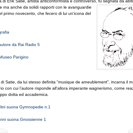
a di Erik Satie, artista anticonformista e controverso, fu segnata da abit
e ma anche da solidi rapporti con le
avanguardie
el primo novecento, che fecero di lui un'icona del
rafia
'autore da Rai Radio 5
l Museo Parigino
di Satie, da lui stesso definita "musique de ameublement", incarna il 
io con cui l’autore risponde all'allora imperante wagnerismo, come reaz
oppo dotta ed accademica.
olini suona Gymnopedie n.1
anni suona
Gnossienne 1