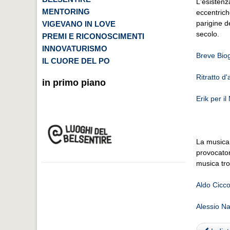
L'esistenz
MENTORING
eccentrich
parigine d
VIGEVANO IN LOVE
secolo.
PREMI E RICONOSCIMENTI
INNOVATURISMO
Breve Biog
IL CUORE DEL PO
Ritratto d
in primo piano
Erik per i
La musica 
provocator
musica tr
Aldo Cicc
Alessio N