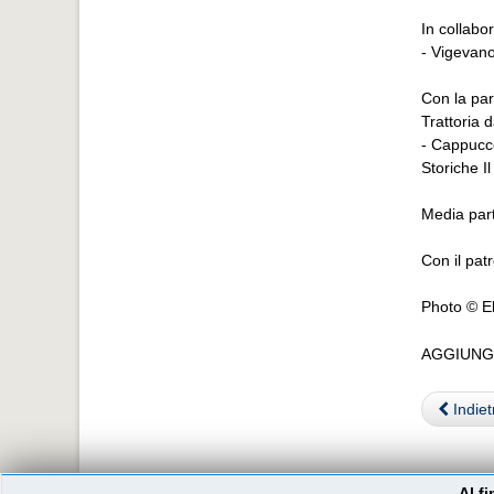
In collabo
- Vigevan
Con la par
Trattoria 
- Cappucc
Storiche Il
Media part
Con il pat
Photo © El
AGGIUNG
Indiet
Al f