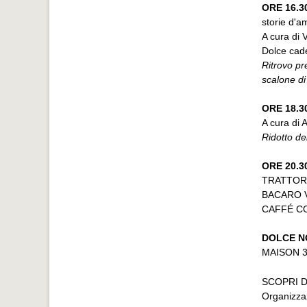
ORE 16.
storie d'a
A cura di 
Dolce cad
Ritrovo pr
scalone di
ORE 18.
A cura di 
Ridotto de
ORE 20.3
TRATTORIA
BACARO Vi
CAFFÉ CO
DOLCE N
MAISON 39
SCOPRI D
Organizza