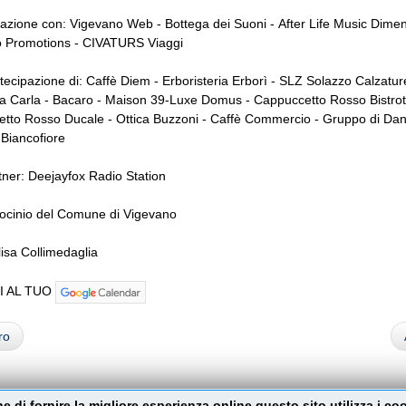
razione con: Vigevano Web - Bottega dei Suoni - After Life Music Dime
o Promotions - CIVATURS Viaggi
tecipazione di: Caffè Diem - Erboristeria Erborì - SLZ Solazzo Calzatur
da Carla - Bacaro - Maison 39-Luxe Domus - Cappuccetto Rosso Bistrot
etto Rosso Ducale - Ottica Buzzoni - Caffè Commercio - Gruppo di Da
 Biancofiore
ner: Deejayfox Radio Station
rocinio del Comune di Vigevano
isa Collimedaglia
I AL TUO
ro
ine di fornire la migliore esperienza online questo sito utilizza i co