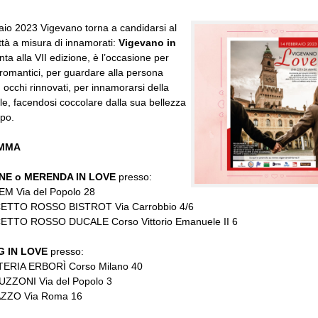
raio 2023 Vigevano torna a candidarsi al
ittà a misura di innamorati:
Vigevano in
unta alla VII edizione, è l’occasione per
i romantici, per guardare alla persona
occhi rinnovati, per innamorarsi della
le, facendosi coccolare dalla sua bellezza
po.
MMA
NE o MERENDA IN LOVE
presso:
M Via del Popolo 28
TTO ROSSO BISTROT Via Carrobbio 4/6
TTO ROSSO DUCALE Corso Vittorio Emanuele II 6
G IN LOVE
presso:
ERIA ERBORÌ Corso Milano 40
ZZONI Via del Popolo 3
ZZO Via Roma 16