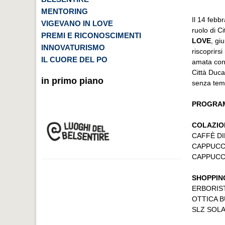
MENTORING
Il 14 febb
VIGEVANO IN LOVE
ruolo di C
PREMI E RICONOSCIMENTI
LOVE
, gi
INNOVATURISMO
riscoprirs
IL CUORE DEL PO
amata con 
Città Duca
in primo piano
senza tem
PROGRA
COLAZIO
CAFFÈ DIE
CAPPUCCE
CAPPUCCE
SHOPPIN
ERBORIST
OTTICA BU
SLZ SOLA