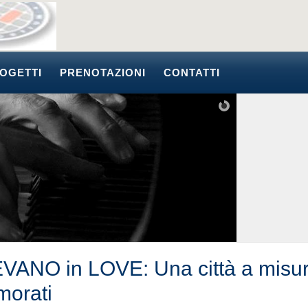
OGETTI
PRENOTAZIONI
CONTATTI
VANO in LOVE: Una città a misur
morati