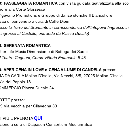
30: PASSEGGIATA ROMANTICA
con visita guidata teatralizzata alla sco
more alla Corte Sforzesca
Vigevano Promotions e Gruppo di danze storiche Il Biancofiore
eau di benvenuto a cura di Caffè Diem
esso la Torre del Bramante in corrispondenza dell'Infopoint (ingresso in
 ingresso al Castello, entrando da Piazza Ducale)
30: SERENATA ROMANTICA
After Life Music Dimension e di Bottega dei Suoni
l Teatro Cagnoni, Corso Vittorio Emanuele II 45
0: APERICENA IN LOVE o CENA A LUME DI CANDELA
presso:
 DA CARLA Molino D'Isella, Via Necchi, 3/5, 27025 Molino D'Isella
a del Popolo 13
MMERCIO Piazza Ducale 24
OTTE
presso:
 Via Vecchia per Cilavegna 39
QUI
I PIÙ E PRENOTA
zione a cura di Diapason Consortium-Medium Size