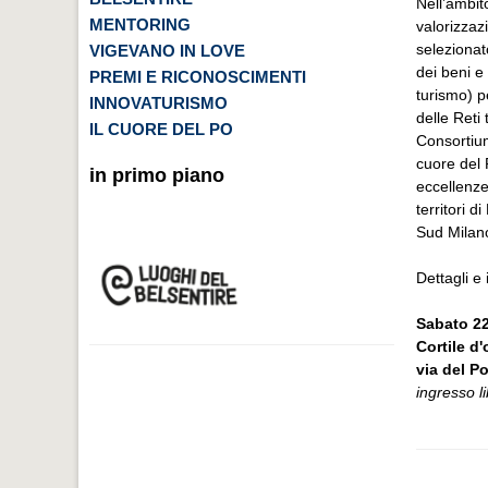
Nell’ambito
MENTORING
valorizzaz
seleziona
VIGEVANO IN LOVE
dei beni e 
PREMI E RICONOSCIMENTI
turismo) p
INNOVATURISMO
delle Reti
IL CUORE DEL PO
Consortium
cuore del P
in primo piano
eccellenz
territori d
Sud Milano
Dettagli e 
Sabato 22
Cortile d
via del P
ingresso l