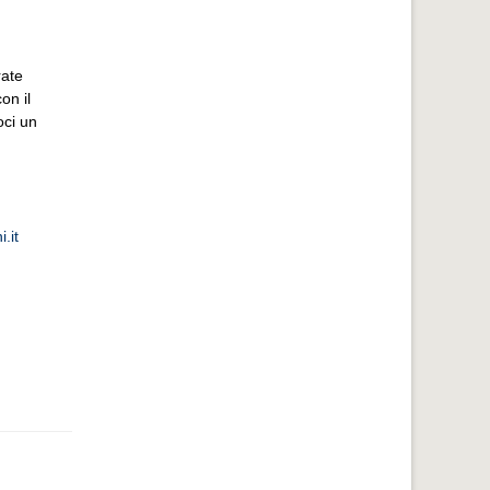
rate
on il
ci un
.it