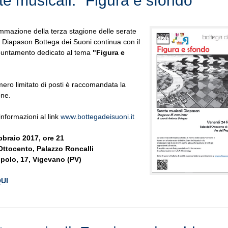
te musicali: "Figura e sfondo"
mazione della terza stagione delle serate
i Diapason Bottega dei Suoni continua con il
puntamento dedicato al tema
"Figura e
mero limitato di posti è raccomandata la
one.
informazioni al link
www.bottegadeisuoni.it
bbraio 2017, ore 21
'Ottocento, Palazzo Roncalli
opolo, 17, Vigevano (PV)
QUI