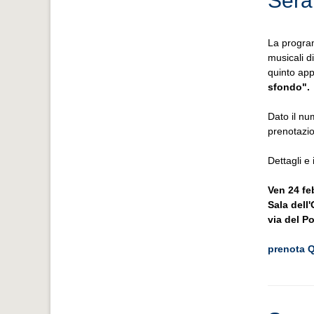
Sera
La program
musicali d
quinto ap
sfondo".
Dato il nu
prenotazi
Dettagli e 
Ven 24 fe
Sala dell
via del P
prenota 