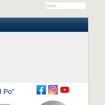
l Po"