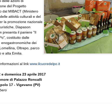
 delle azioni di
ione del Progetto
to dal MIBACT (Ministero
delle attività culturali e del
er la promozione nazionale
 turistiche, Diapason
 presenta il paniere "Il
o", costituito dalle
e enogastronomiche dei
i Lomellina, Oltrepo, parco
 e alta Emilia.
informazioni al link
www.ilcuoredelpo.it
 e domenica 23 aprile 2017
'onore di Palazzo Roncalli
opolo 17 - Vigevano (PV)
ibero