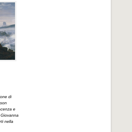
ione di
ason
acenza e
ra Giovanna
ti nella