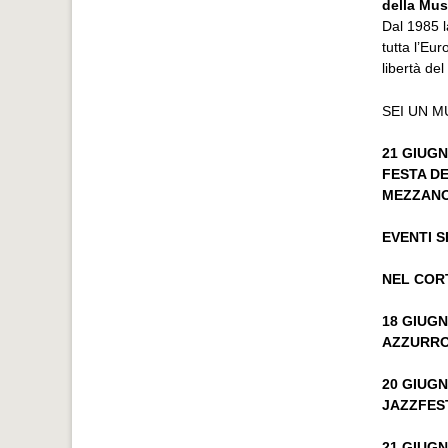
della Mus
Dal 1985 l
tutta l’Eu
libertà de
SEI UN M
21 GIUG
FESTA DE
MEZZAN
EVENTI S
NEL COR
18 GIUGN
AZZURRO 
20 GIUGN
JAZZFES
21 GIUGN