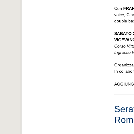
Con
FRA
voice, Cin
double bas
SABATO 2
VIGEVANO 
Corso Vitt
Ingresso l
Organizza
In collabo
AGGIUNG
Sera
Roman