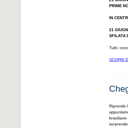
PRIME N
IN CENT
21 GIUGN
SFILATA 
Tutti i co
SCOPRI D
Cheg
Riprende 
appuntamen
brasiliane 
sorprende