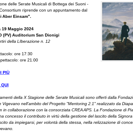
one delle Serate Musicali di Bottega dei Suoni -
Consortium riprende con un appuntamento dal
ei Aber Einsam".
 19 Maggio 2024
 (PV) Auditorium San Dionigi
tiri della LIberazione n. 12
tacolo: ore 17:30
pettacolo: ore 21.00
I PIÙ
 QUI
amenti della X Stagione delle Serate Musicali sono offerti dalla Fondaz
 Vigevano nell'ambito del Progetto "Mentoring 2.1" realizzato da Diap
m in collaborazione con la consorziata CREA APS. La Fondazione di Pi
a concesso il contributo in virtù della gestione del lascito della Signo
scito da impiegarsi, per volontà della stessa, nella relizzazione di concer
igevano.