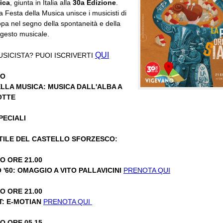
ica
, giunta in Italia alla
30a Edizione
.
a Festa della Musica unisce i musicisti di
ropa nel segno della spontaneità e della
l gesto musicale.
QUI
USICISTA? PUOI ISCRIVERTI
NO
LLA MUSICA: MUSICA DALL'ALBA A
OTTE
PECIALI
TILE DEL CASTELLO SFORZESCO:
O ORE 21.00
'60: OMAGGIO A VITO PALLAVICINI
PRENOTA QUI
O ORE 21.00
T: E-MOTIAN
PRENOTA QUI
O ORE 05.15