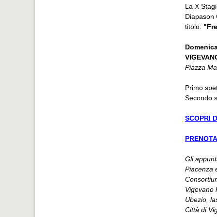
La X Stagi
Diapason 
titolo:
"Fr
Domenica
VIGEVANO
Piazza Mar
Primo spet
Secondo s
SCOPRI D
PRENOTA
Gli appunt
Piacenza e
Consortiu
Vigevano h
Ubezio, la
Città di V