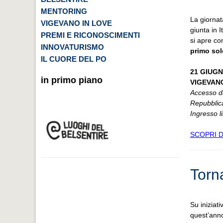
MENTORING
La giornat
VIGEVANO IN LOVE
giunta in 
PREMI E RICONOSCIMENTI
si apre c
INNOVATURISMO
primo sol
IL CUORE DEL PO
21 GIUGNO
in primo piano
VIGEVANO 
Accesso da
Repubblic
Ingresso l
SCOPRI D
Torn
Su iniziat
quest’ann