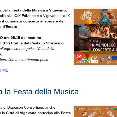
a della
Festa della Musica a Vigevano
,
Italia alla XXX Edizione e a Vigevano alla IX,
on
il consueto concerto al sorgere del
e d'Estate
.
 ore 05.15 del mattino
(PV) Cortile del Castello Sforzesco
ll'ingresso neogotico (C.so della
a)
ibero fino a esaurimento posti
I PIÙ
a la Festa della Musica
iva di Diapason Consortium, anche
o la
Città di Vigevano
partecipa alla
Festa