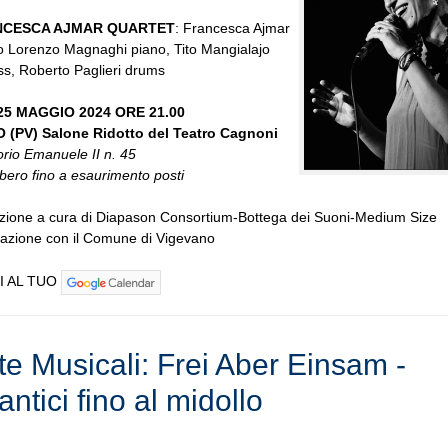
NCESCA AJMAR QUARTET
: Francesca Ajmar
o Lorenzo Magnaghi piano, Tito Mangialajo
s, Roberto Paglieri drums
5 MAGGIO 2024 ORE 21.00
(PV) Salone Ridotto del Teatro Cagnoni
orio Emanuele II n. 45
ibero fino a esaurimento posti
zione a cura di Diapason Consortium-Bottega dei Suoni-Medium Size
razione con il Comune di Vigevano
I AL TUO
te Musicali: Frei Aber Einsam -
tici fino al midollo