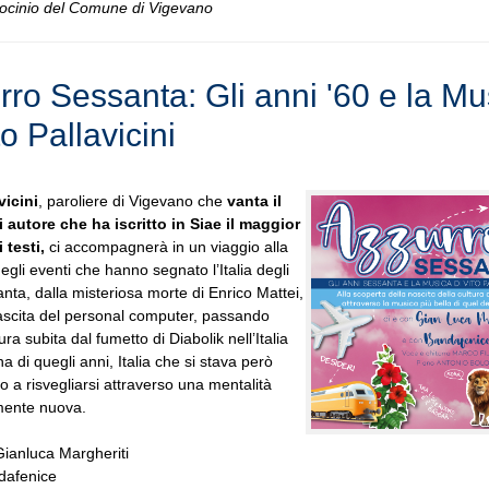
rocinio del Comune di Vigevano
rro Sessanta: Gli anni '60 e la Mu
to Pallavicini
vicini
, paroliere di Vigevano che
vanta il
 autore che ha iscritto in Siae il maggior
 testi,
ci accompagnerà in un viaggio alla
egli eventi che hanno segnato l’Italia degli
nta, dalla misteriosa morte di Enrico Mattei,
nascita del personal computer, passando
ra subita dal fumetto di Diabolik nell’Italia
a di quegli anni, Italia che si stava però
 a risvegliarsi attraverso una mentalità
ente nuova.
Gianluca Margheriti
dafenice