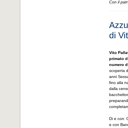
Con il pat
Azzu
di Vi
Vito Palla
primato di
numero di
scoperta d
anni Sessa
fino alla 
dalla censu
bacchetton
preparando
completam
Di e con: 
e con Ban