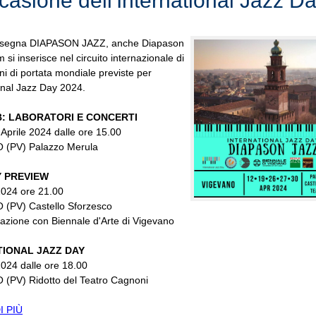
ccasione dell'International Jazz D
ssegna DIAPASON JAZZ, anche Diapason
 si inserisce nel circuito internazionale di
ni di portata mondiale previste per
ional Jazz Day 2024.
B: LABORATORI E CONCERTI
 Aprile 2024 dalle ore 15.00
(PV) Palazzo Merula
Y PREVIEW
2024 ore 21.00
(PV) Castello Sforzesco
razione con Biennale d'Arte di Vigevano
TIONAL JAZZ DAY
2024 dalle ore 18.00
(PV) Ridotto del Teatro Cagnoni
I PIÙ