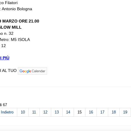
o Filatori
: Antonio Bologna
9 MARZO ORE 21.00
SLOW MILL
no n. 32
etro: M5 ISOLA
€ 12
I PIÙ
I AL TUO
i 67
Indietro
10
11
12
13
14
15
16
17
18
19