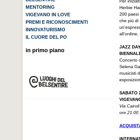
Per inizia
MENTORING
Herbie Han
200 paesi
VIGEVANO IN LOVE
che più di 
PREMI E RICONOSCIMENTI
un’espress
INNOVATURISMO
all’ordine
IL CUORE DEL PO
JAZZ DAY
in primo piano
BIENNAL
Concerto d
Selena Gal
musicisti 
esposizion
SABATO 2
VIGEVANO 
Via Cairoli
ore 21.00
ACQUISTA
INTERNAT