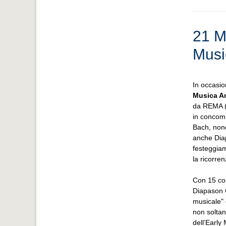
21 Ma
Musi
In occasio
Musica An
da REMA (
in concomi
Bach, nonc
anche Dia
festeggiam
la ricorre
Con 15 con
Diapason 
musicale" 
non soltan
dell’Early