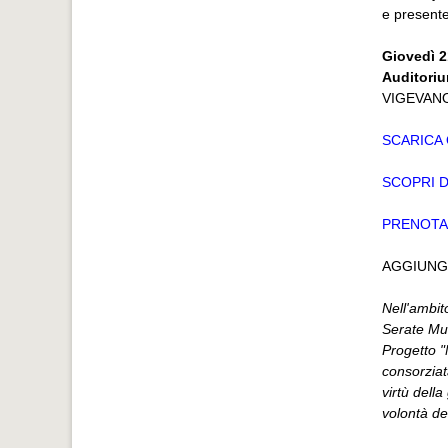
e presente
Giovedì 2
Auditoriu
VIGEVANO P
SCARICA
SCOPRI D
PRENOTA
AGGIUNG
Nell'ambit
Serate Mus
Progetto "
consorzia
virtù dell
volontà del