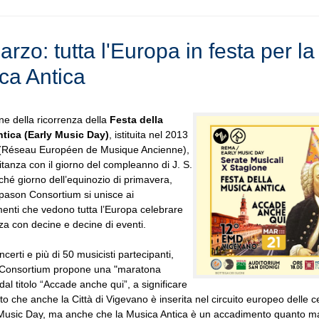
rzo: tutta l'Europa in festa per la
ca Antica
ne della ricorrenza della
Festa della
tica (Early Music Day)
, istituita nel 2013
Réseau Européen de Musique Ancienne),
tanza con il giorno del compleanno di J. S.
hé giorno dell’equinozio di primavera,
pason Consortium si unisce ai
enti che vedono tutta l’Europa celebrare
nza con decine e decine di eventi.
certi e più di 50 musicisti partecipanti,
Consortium propone una "maratona
dal titolo “Accade anche qui”, a significare
to che anche la Città di Vigevano è inserita nel circuito europeo delle c
 Music Day, ma anche che la Musica Antica è un accadimento quanto ma