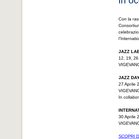
in o
Con la ra
Consortium
celebrazio
l'Internat
JAZZ LA
12, 19, 26
VIGEVANO 
JAZZ DA
27 Aprile 
VIGEVANO 
In collabo
INTERNA
30 Aprile 
VIGEVANO 
SCOPRI D