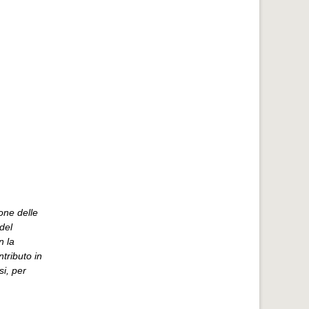
one delle
del
n la
tributo in
si, per