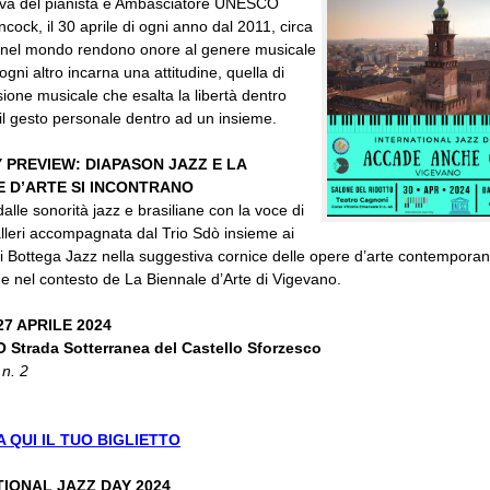
tiva del pianista e Ambasciatore UNESCO
cock, il 30 aprile di ogni anno dal 2011, circa
 nel mondo rendono onore al genere musicale
ogni altro incarna una attitudine, quella di
ione musicale che esalta la libertà dentro
, il gesto personale dentro ad un insieme.
 PREVIEW: DIAPASON JAZZ E LA
E D’ARTE SI INCONTRANO
alle sonorità jazz e brasiliane con la voce di
leri accompagnata dal Trio Sdò insieme ai
di Bottega Jazz nella suggestiva cornice delle opere d’arte contemporan
e nel contesto de La Biennale d’Arte di Vigevano.
7 APRILE 2024
Strada Sotterranea del Castello Sforzesco
 n. 2
 QUI IL TUO BIGLIETTO
IONAL JAZZ DAY 2024