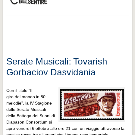
Serate Musicali: Tovarish
Gorbaciov Dasvidania
Con il titolo "Il
giro
del
mondo in 80
melodie", la IV Stagione
delle Serate Musicali
della
Bottega
dei
Suoni
di
Diapason Consortium si
apre venerdì 6 ottobre alle ore 21 con un viaggio attraverso la
musica russa tra gli autori che l'hanno resa immortale.