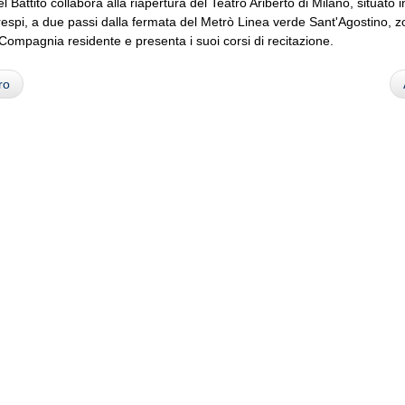
el Battito collabora alla riapertura del Teatro Ariberto di Milano, situato i
espi, a due passi dalla fermata del Metrò Linea verde Sant'Agostino, 
Compagnia residente e presenta i suoi corsi di recitazione.
ro