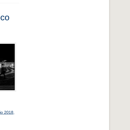
ico
o 2018,