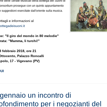
ne delle Serate Musicali della Bottega dei Suoni di
onsortium prosegue con un quinto appuntamento
e suggestioni esercitate dall'oriente sulla musica.
ettagli e informazioni al
ttegadeisuoni.it
ne: "Il giro del mondo in 80 melodie"
rata: "Mamma, li turchi!"
3 febbraio 2018, ore 21
'Ottocento, Palazzo Roncalli
opolo, 17 - Vigevano (PV)
QUI
 gennaio un incontro di
ofondimento per i negozianti del