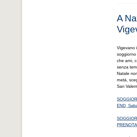
A Na
Vige
Vigevano 
soggiorno
che ami, c
senza temp
Natale non
metà, sceg
San Valent
SOGGIOR
END, Saba
SOGGIORN
PRENOTA