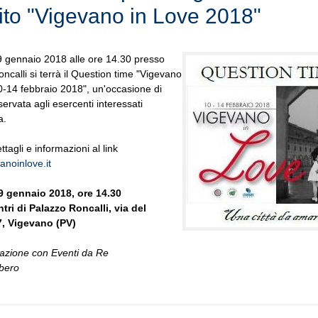
uito "Vigevano in Love 2018"
9 gennaio 2018 alle ore 14.30 presso
ncalli si terrà il Question time "Vigevano
0-14 febbraio 2018", un'occasione di
servata agli esercenti interessati
a.
ettagli e informazioni al link
noinlove.it
9 gennaio 2018, ore 14.30
tri di Palazzo Roncalli, via del
, Vigevano (PV)
razione con Eventi da Re
ibero