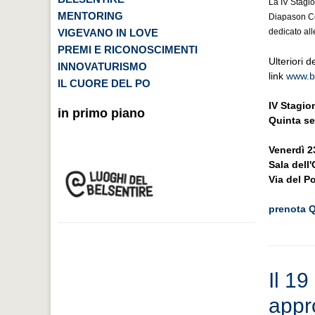
La IV Stagio
MENTORING
Diapason C
VIGEVANO IN LOVE
dedicato all
PREMI E RICONOSCIMENTI
Ulteriori d
INNOVATURISMO
link
www.bo
IL CUORE DEL PO
IV Stagio
in primo piano
Quinta se
Venerdì 2
Sala dell
Via del P
prenota 
Il 19
appr