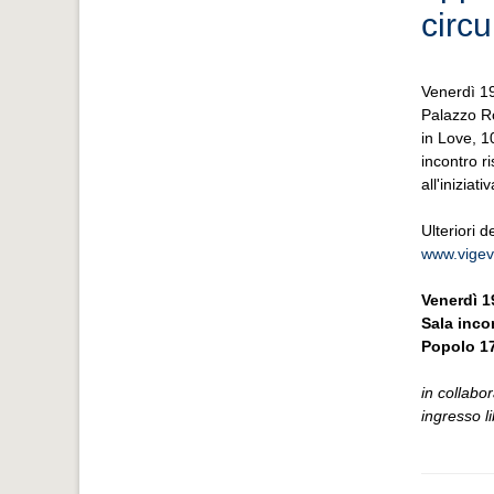
circ
Venerdì 1
Palazzo Ro
in Love, 1
incontro ri
all'iniziativ
Ulteriori d
www.vigeva
Venerdì 1
Sala incon
Popolo 17
in collabo
ingresso l