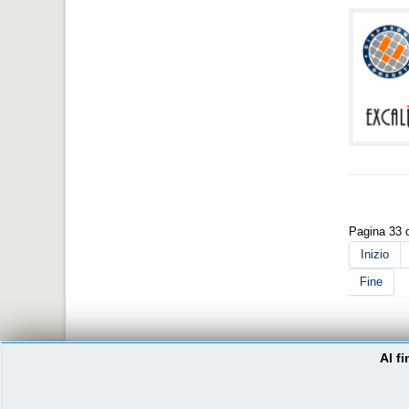
Pagina 33 d
Inizio
Fine
Al f
Copyright © By Diapason Consortium, progettazione cultura
Privacy Policy
-
Cookie Policy