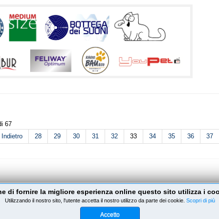
i 67
Indietro
28
29
30
31
32
33
34
35
36
37
ine di fornire la migliore esperienza online questo sito utilizza i co
le
Designed by
Vigevano Web
Utilizzando il nostro sito, l'utente accetta il nostro utilizzo da parte dei cookie.
Scopri di più
Accetto