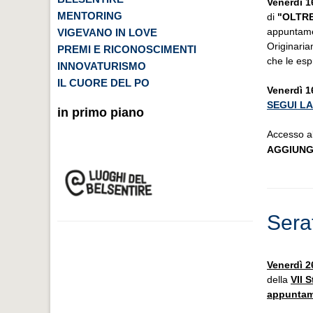
Venerdì 1
MENTORING
di
"OLTRE
appuntame
VIGEVANO IN LOVE
Originaria
PREMI E RICONOSCIMENTI
che le esp
INNOVATURISMO
IL CUORE DEL PO
Venerdì 1
SEGUI LA
in primo piano
Accesso all
AGGIUNG
Sera
Venerdì 2
della
VII 
appunta