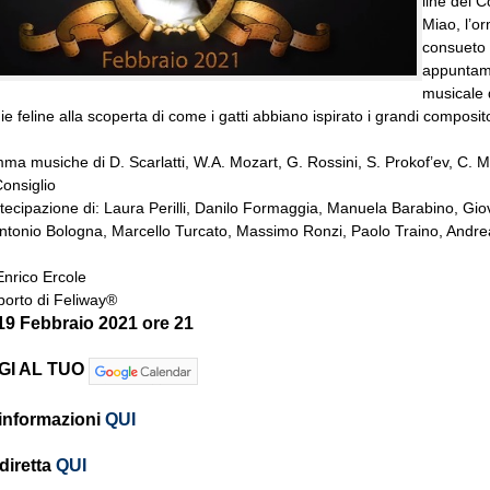
line del C
Miao, l’o
consueto
appuntam
musicale 
ie feline alla scoperta di come i gatti abbiano ispirato i grandi composito
ma musiche di D. Scarlatti, W.A. Mozart, G. Rossini, S. Prokof’ev, C. M
Consiglio
tecipazione di: Laura Perilli, Danilo Formaggia, Manuela Barabino, Gio
Antonio Bologna, Marcello Turcato, Massimo Ronzi, Paolo Traino, Andr
nrico Ercole
porto di Feliway®
19 Febbraio 2021
ore 21
GI AL TUO
i informazioni
QUI
diretta
QUI