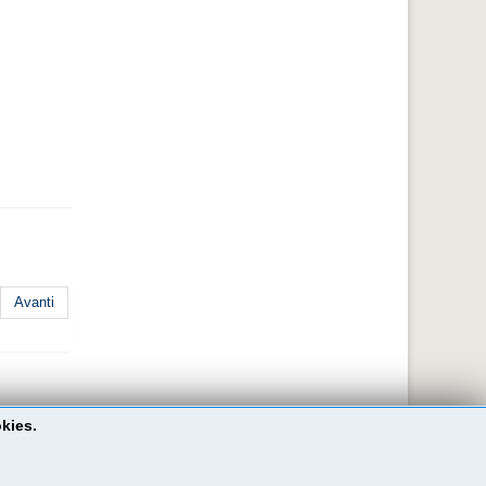
Avanti
okies.
Go to Top