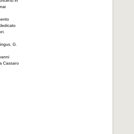
oncerto in
rmai
ento
dedicato
ri.
ingus, G.
vanni
ea Cassaro