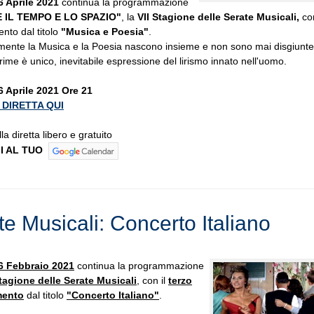
6 Aprile 2021
continua la programmazione
 IL TEMPO E LO SPAZIO"
, la
VII Stagione delle Serate Musicali,
con
nto dal titolo
"Musica e Poesia"
.
mente la Musica e la Poesia nascono insieme e non sono mai disgiunte:
rime è unico, inevitabile espressione del lirismo innato nell'uomo.
6 Aprile 2021 Ore 21
 DIRETTA QUI
a diretta libero e gratuito
I AL TUO
te Musicali: Concerto Italiano
6 Febbraio 2021
continua la programmazione
Stagione delle Serate Musicali
, con il
terzo
mento
dal titolo
"Concerto Italiano"
.