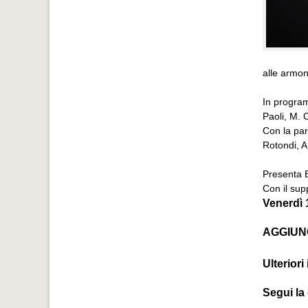
alle armon
In program
Paoli, M. 
Con la par
Rotondi, 
Presenta E
Con il sup
Venerdì 
AGGIUN
Ulterior
Segui la 