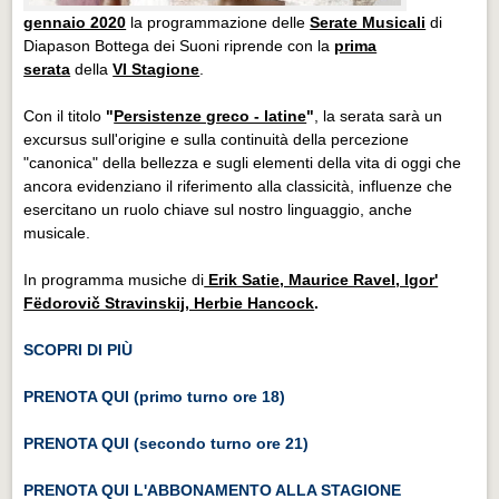
gennaio 2020
la programmazione delle
Serate Musicali
di
Diapason Bottega dei Suoni riprende con la
prima
serata
della
VI Stagione
.
Con il titolo
"
Persistenze greco - latine
"
, la serata sarà un
excursus sull'origine e sulla continuità della percezione
"canonica" della bellezza e sugli elementi della vita di oggi che
ancora evidenziano il riferimento alla classicità, influenze che
esercitano un ruolo chiave sul nostro linguaggio, anche
musicale.
In programma musiche di
Erik Satie, Maurice Ravel, Igor'
Fëdorovič Stravinskij, Herbie Hancock
.
SCOPRI DI PIÙ
PRENOTA QUI (primo turno ore 18)
PRENOTA QUI (secondo turno ore 21)
PRENOTA QUI L'ABBONAMENTO ALLA STAGIONE