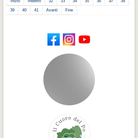
Inizio
Indietro
32
33
34
35
36
37
38
39
40
41
Avanti
Fine