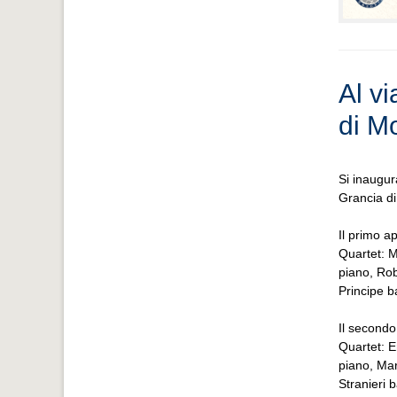
Al v
di M
Si inaugur
Grancia d
Il primo 
Quartet: 
piano, Ro
Principe ba
Il second
Quartet: 
piano, Ma
Stranieri b