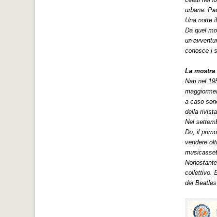
urbana: Pau
Una notte i
Da quel mom
un’avventur
conosce i se
La mostr
Nati nel 19
maggiormen
a caso sono 
della rivist
Nel settemb
Do, il primo
vendere olt
musicasset
Nonostante 
collettivo.
dei Beatles 