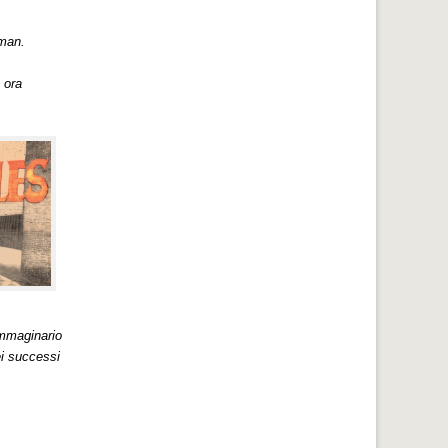
tman.
 ora
immaginario
ei successi