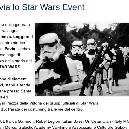
via lo Star Wars Event
ne della giornata
la rassegna
ienza. Leggere il
l centro storico
 di
Pavia
celebra
osa saga di
za della storia del
TAR WARS
.
ione di elementi
ci, stand e tende
ane presso Santa
tieri
in Piazza della Vittoria dei gruppi ufficiali di Star Wars
e 15: Parata dei costuming tra le vie del centro
501 Italica Garrison, Rebel Legion Italian Base, Ori'Cetar Clan - Italy 
an Mercs, Galactic Academy Varykino e Associazione Culturale Galaxy