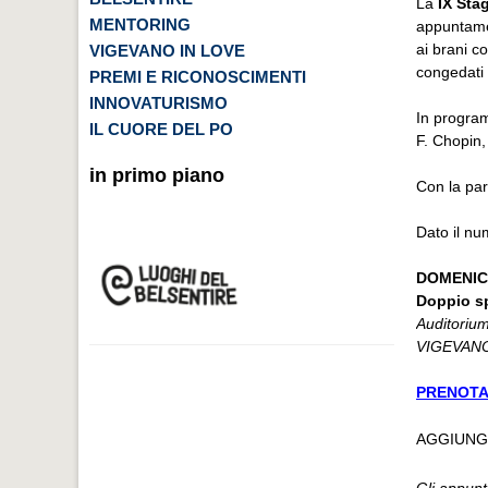
La
IX Sta
MENTORING
appuntamen
ai brani co
VIGEVANO IN LOVE
congedati 
PREMI E RICONOSCIMENTI
INNOVATURISMO
In program
IL CUORE DEL PO
F. Chopin,
in primo piano
Con la par
Dato il nu
DOMENIC
Doppio sp
Auditoriu
VIGEVANO 
PRENOTA
AGGIUNG