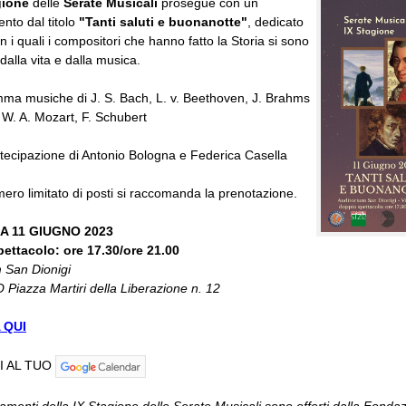
gione
delle
Serate Musicali
prosegue con un
to dal titolo
"Tanti saluti e buonanotte"
, dedicato
n i quali i compositori che hanno fatto la Storia si sono
dalla vita e dalla musica.
ma musiche di J. S. Bach, L. v. Beethoven, J. Brahms
 W. A. Mozart, F. Schubert
tecipazione di Antonio Bologna e Federica Casella
mero limitato di posti si raccomanda la prenotazione.
A 11 GIUGNO 2023
ettacolo: ore 17.30/ore 21.00
m San Dionigi
Piazza Martiri della Liberazione n. 12
 QUI
I AL TUO