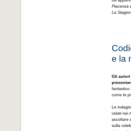
Gli appunt
Piacenza e
La Stagio
Codi
e la 
Gli autor
presentan
fantastico
come le pi
Le indagin
celati nei
ascoltare 
sulla cele