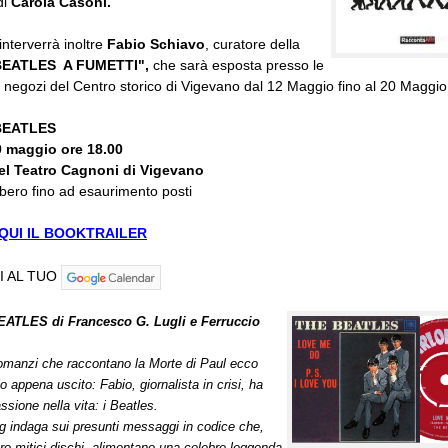
di
Carola Casoni.
interverrà inoltre
Fabio Schiavo
, curatore della
BEATLES A FUMETTI",
che sarà esposta presso le
i negozi del Centro storico di Vigevano dal 12 Maggio fino al 20 Maggio
BEATLES
 maggio ore 18.00
el Teatro Cagnoni di Vigevano
ibero fino ad esaurimento posti
QUI IL BOOKTRAILER
I AL TUO
ATLES di Francesco G. Lugli e Ferruccio
 romanzi che raccontano la Morte di Paul ecco
o appena uscito: Fabio, giornalista in crisi, ha
ssione nella vita: i Beatles.
g indaga sui presunti messaggi in codice che,
loro mitici dischi, alimentano una celebre leggenda