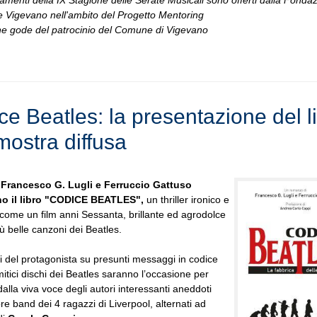
amenti della IX Stagione delle Serate Musicali sono offerti dalla Fondaz
 Vigevano nell'ambito del Progetto Mentoring
ne gode del patrocinio del Comune di Vigevano
ce Beatles: la presentazione del l
mostra diffusa
i Francesco G. Lugli e Ferruccio Gattuso
o il libro "CODICE BEATLES",
un thriller ironico e
 come un film anni Sessanta, brillante ed agrodolce
ù belle canzoni dei Beatles.
i del protagonista su presunti messaggi in codice
 mitici dischi dei Beatles saranno l’occasione per
dalla viva voce degli autori interessanti aneddoti
bre band dei 4 ragazzi di Liverpool, alternati ad