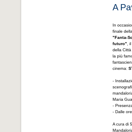
A Pa
In occasio
finale del
"Fanta-Sc
futuro"
, i
della Città
la più fam
fantascien
cinema:
S
- Installaz
scenografi
mandalori
Maria Gual
- Presenza 
- Dalle or
A
cura di 
Mandalori