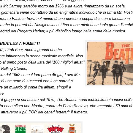
l McCartney sarebbe morto nel 1966 e da allora rimpiazzato da un sosia.
l giornalista viene contattato da un enigmatico individuo che si firma Mr. Pos
ento Fabio si trova nel mirino di una perversa coppia di sicari e lanciato in
a che lo porterà dai Navigli milanesi fino a una misteriosa isola greca. Perché
greti del Progetto Hathor, il più diabolico intrigo nella storia della musica.
a BEATLES A FUMETTI
57, i Fab Four, sono il gruppo che ha
te influenzato la scena musicale mondiale. Non
al primo posto della lista dei “100 migliori artisti”
a Rolling Stones.
re del 1962 esce il loro primo 45 giri, Love Me
 di una serie di successi che li ha portati a
re un miliardo di copie fra album, singoli e
te.
il gruppo si sia sciolto nel 1970, The Beatles sono indelebilmente incisi nell'
 Ed ecco allora una Mostra, curata da Fabio Schiavo, che racconta i 60 anni d
attraverso il più POP dei generi letterari: il fumetto.