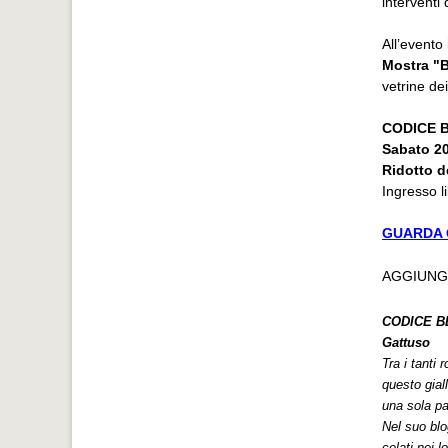
interventi 
All’evento 
Mostra
"
vetrine de
CODICE 
Sabato 20
Ridotto d
Ingresso l
GUARDA 
AGGIUNG
CODICE BE
Gattuso
Tra i tanti
questo giall
una sola pa
Nel suo blo
celati nei 