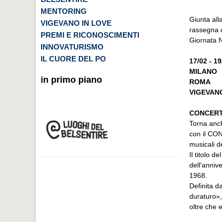
MENTORING
Giunta all
VIGEVANO IN LOVE
rassegna c
PREMI E RICONOSCIMENTI
Giornata N
INNOVATURISMO
IL CUORE DEL PO
17/02 - 1
MILANO
in primo piano
ROMA
VIGEVAN
CONCERTO
Torna anc
con il CO
musicali de
Il titolo 
dell'anniv
1968.
Definita d
duraturo»,
oltre che e