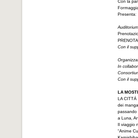
Con la par
Formaggia,
Presenta: 
Auditoriu
Prenotazi
PRENOT
Con il sup
Organizzaz
In collabo
Consortiu
Con il sup
LA MOSTR
LA CITTÁ D
dei manga:
passando p
a Luna, Ar
Il viaggio 
“Anime Cul
Kamishibai