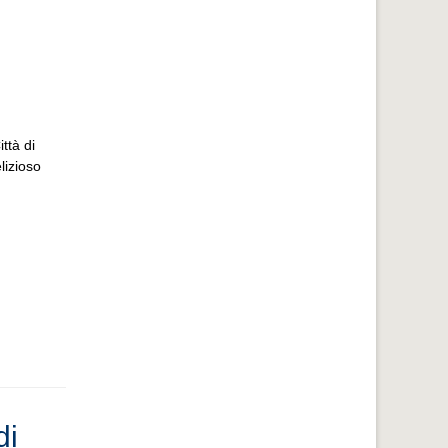
ttà di
lizioso
di