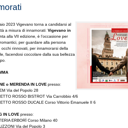
morati
raio 2023 Vigevano torna a candidarsi al
ittà a misura di innamorati:
Vigevano in
unta alla VII edizione, è l’occasione per
i romantici, per guardare alla persona
occhi rinnovati, per innamorarsi della
le, facendosi coccolare dalla sua bellezza
po.
MMA
NE o MERENDA IN LOVE
presso:
M Via del Popolo 28
TTO ROSSO BISTROT Via Carrobbio 4/6
TTO ROSSO DUCALE Corso Vittorio Emanuele II 6
G IN LOVE
presso:
ERIA ERBORÌ Corso Milano 40
ZZONI Via del Popolo 3