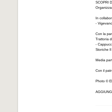
SCOPRI D
Organizza
In collabo
- Vigevan
Con la par
Trattoria 
- Cappucc
Storiche Il
Media part
Con il pat
Photo © El
AGGIUNG