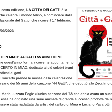
a sesta edizione,
LA CITTÁ DEI GATTI
è la
he celebra il mondo felino, a cominciare dalla
azionale del Gatto, che ricorre il 17 febbraio.
9/03/2023
O
 IN MIAO: 44 GATTI 55 ANNI DOPO
he quest'anno l'ormai ricorrente appuntamento
NCERTO IN MIAO, dedicato ai più celebri brani
dicati ai gatti.
del Concerto prende le mosse dalla celebrazione
ersario dei 55 anni della canzone "44 Gatti", che debuttò allo Zecchino 
a Mario Luzzato Fegiz «l’unica canzone del ‘68 che abbia avuto un suc
 essa ha originato una serie animata di grande successo prodotta da 
ssere stata riadattata da artisti del calibro di Mina e Luciano Pavarotti.