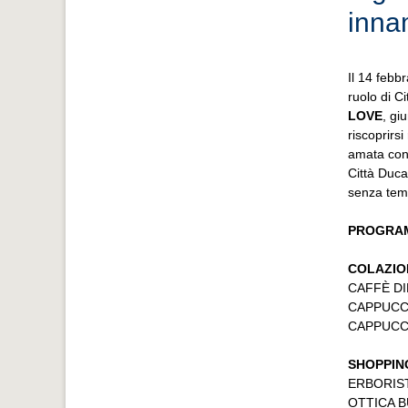
inna
Il 14 febb
ruolo di C
LOVE
, gi
riscoprirs
amata con 
Città Duca
senza tem
PROGRA
COLAZIO
CAFFÈ DIE
CAPPUCCE
CAPPUCCE
SHOPPIN
ERBORIST
OTTICA BU