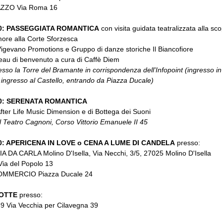
ZZO Via Roma 16
30: PASSEGGIATA ROMANTICA
con visita guidata teatralizzata alla sco
more alla Corte Sforzesca
Vigevano Promotions e Gruppo di danze storiche Il Biancofiore
eau di benvenuto a cura di Caffè Diem
esso la Torre del Bramante in corrispondenza dell'Infopoint (ingresso in
 ingresso al Castello, entrando da Piazza Ducale)
30: SERENATA ROMANTICA
After Life Music Dimension e di Bottega dei Suoni
l Teatro Cagnoni, Corso Vittorio Emanuele II 45
0: APERICENA IN LOVE o CENA A LUME DI CANDELA
presso:
 DA CARLA Molino D'Isella, Via Necchi, 3/5, 27025 Molino D'Isella
a del Popolo 13
MMERCIO Piazza Ducale 24
OTTE
presso:
 Via Vecchia per Cilavegna 39