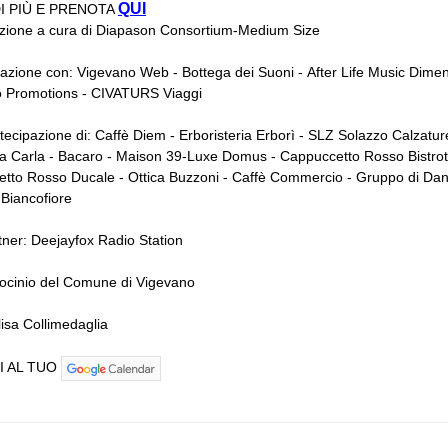
QUI
I PIÙ E PRENOTA
zione a cura di Diapason Consortium-Medium Size
razione con: Vigevano Web - Bottega dei Suoni - After Life Music Dime
o Promotions - CIVATURS Viaggi
tecipazione di: Caffè Diem - Erboristeria Erborì - SLZ Solazzo Calzatur
da Carla - Bacaro - Maison 39-Luxe Domus - Cappuccetto Rosso Bistrot
etto Rosso Ducale - Ottica Buzzoni - Caffè Commercio - Gruppo di Da
 Biancofiore
ner: Deejayfox Radio Station
rocinio del Comune di Vigevano
isa Collimedaglia
I AL TUO