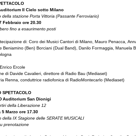
PETTACOLO
ditorium Il Cielo sotto Milano
della stazione Porta Vittoria (Passante Ferroviario)
7 Febbraio ore 20.30
ibero fino a esaurimento posti
tecipazione di: Coro dei Musici Cantori di Milano, Mauro Penacca, Ann
 e Beniamino (Ben) Borciani (Dual Band), Danilo Formaggia, Manuela B
ologna
Enrico Ercole
ne di Davide Cavalieri, direttore di Radio Bau (Mediaset)
ia Renna, conduttrice radiofonica di RadioMontecarlo (Mediaset)
 SPETTACOLO
 Auditorium San Dionigi
tiri della Liberazione 12
 5 Marzo ore 17.30
to della IX Stagione delle SERATE MUSICALI
su prenotazione