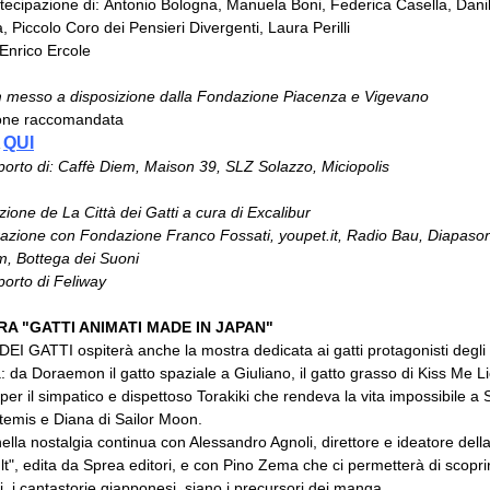
tecipazione di: Antonio Bologna, Manuela Boni, Federica Casella, Dani
 Piccolo Coro dei Pensieri Divergenti, Laura Perilli
Enrico Ercole
m messo a disposizione dalla Fondazione Piacenza e Vigevano
one raccomandata
QUI
A
porto di: Caffè Diem, Maison 39, SLZ Solazzo, Miciopolis
ione de La Città dei Gatti a cura di Excalibur
razione con Fondazione Franco Fossati, youpet.it, Radio Bau, Diapaso
m, Bottega dei Suoni
porto di Feliway
A "GATTI ANIMATI MADE IN JAPAN"
EI GATTI ospiterà anche la mostra dedicata ai gatti protagonisti degli
 da Doraemon il gatto spaziale a Giuliano, il gatto grasso di Kiss Me Li
er il simpatico e dispettoso Torakiki che rendeva la vita impossibile a 
temis e Diana di Sailor Moon.
nella nostalgia continua con Alessandro Agnoli, direttore e ideatore della
t", edita da Sprea editori, e con Pino Zema che ci permetterà di scopri
, i cantastorie giapponesi, siano i precursori dei manga.