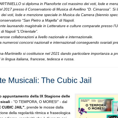
TINIELLO si diploma in Pianoforte col massimo dei voti, lode e men
el 2017 presso il Conservatorio di Musica di Avellino “D. Cimarosa”. Si 
 dei voti, lode e menzione speciale in Musica da Camera (biennio specia
Conservatorio “San Pietro a Majella” di Napoli.
nte laureando magistrale in Letterature e culture comparate presso l’U
 di Napoli “L’Orientale”.
rose collaborazioni a livello nazionale e internazionale.
a numerosi concorsi nazionali e internazionali conseguendo svariati pr
na-Martiniello si costituisce nel 2021 dando particolare importanza a 
i in lingua italiana, francese, tedesca e russa.
te Musicali: The Cubic Jail
o appuntamento della IX Stagione delle
sicali
- "O TEMPORA, O MORES!" - dal
 CUBIC JAIL"
, prende le mosse dalla
ione della regolarità ritmica e fraseologica