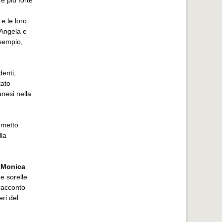
e più forte
.
e le loro
 Angela e
esempio,
denti,
tato
anesi nella
umetto
lla
i Monica
Le sorelle
 racconto
eri del