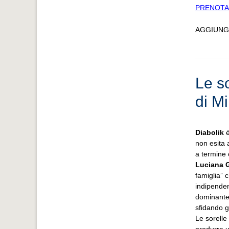
PRENOTA
AGGIUNG
Le s
di M
Diabolik
è
non esita 
a termine 
Luciana 
famiglia”
indipenden
dominante 
sfidando gl
Le sorelle