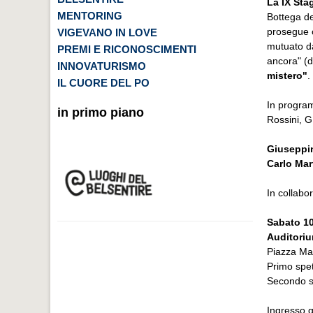
La IX Sta
MENTORING
Bottega d
prosegue
VIGEVANO IN LOVE
mutuato da
PREMI E RICONOSCIMENTI
ancora" (d
INNOVATURISMO
mistero"
.
IL CUORE DEL PO
In program
in primo piano
Rossini, G
Giuseppi
Carlo Mart
In collab
Sabato 1
Auditoriu
Piazza Mar
Primo spet
Secondo s
Ingresso g