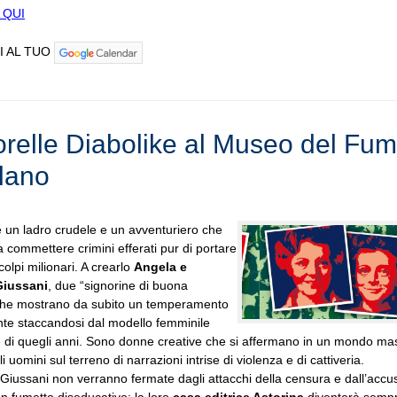
 QUI
I AL TUO
orelle Diabolike al Museo del Fum
ilano
 un ladro crudele e un avventuriero che
a commettere crimini efferati pur di portare
colpi milionari. A crearlo
Angela e
Giussani
, due “signorine di buona
 che mostrano da subito un temperamento
te staccandosi dal modello femminile
di quegli anni. Sono donne creative che si affermano in un mondo mas
i uomini sul terreno di narrazioni intrise di violenza e di cattiveria.
 Giussani non verranno fermate dagli attacchi della censura e dall’accu