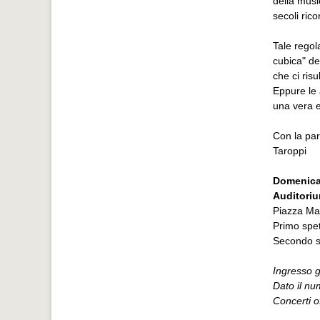
della musi
secoli ric
Tale regol
cubica" de
che ci ris
Eppure le 
una vera e
Con la par
Taroppi
Domenica
Auditoriu
Piazza Mar
Primo spet
Secondo s
Ingresso g
Dato il nu
Concerti o