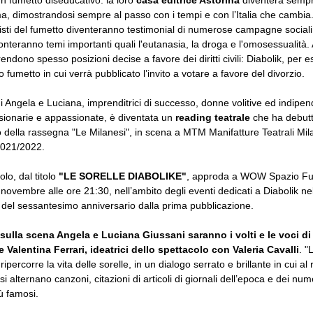
n fumetto diseducativo: la loro
casa editrice Astorina
diventerà sempr
, dimostrandosi sempre al passo con i tempi e con l’Italia che cambia
isti del fumetto diventeranno testimonial di numerose campagne sociali 
fronteranno temi importanti quali l'eutanasia, la droga e l'omosessualità.
endono spesso posizioni decise a favore dei diritti civili: Diabolik, per 
o fumetto in cui verrà pubblicato l’invito a votare a favore del divorzio.
di Angela e Luciana, imprenditrici di successo, donne volitive ed indipen
visionarie e appassionate, è diventata un
reading teatrale
che ha debut
o della rassegna "Le Milanesi", in scena a MTM Manifatture Teatrali Mil
2021/2022.
lo, dal titolo
"LE SORELLE DIABOLIKE"
, approda a WOW Spazio F
novembre alle ore 21:30, nell’ambito degli eventi dedicati a Diabolik ne
 del sessantesimo anniversario dalla prima pubblicazione.
 sulla scena Angela e Luciana Giussani saranno i volti e le voci d
 Valentina Ferrari, ideatrici dello spettacolo con Valeria Cavalli
. "
ripercorre la vita delle sorelle, in un dialogo serrato e brillante in cui al
si alternano canzoni, citazioni di articoli di giornali dell’epoca e dei num
ù famosi.