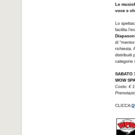
Le musich
voce e ch
Lo spetta
facilita l’
Diapason
di "mentore
richiesta.
distribuiti
categorie 
SABATO 1
WOW SPAZ
Costo: € 
Prenotazio
CLICCA
Q