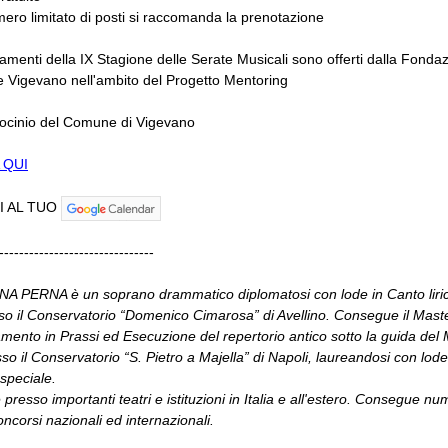
mero limitato di posti si raccomanda la prenotazione
amenti della IX Stagione delle Serate Musicali sono offerti dalla Fondaz
 Vigevano nell'ambito del Progetto Mentoring
rocinio del Comune di Vigevano
 QUI
I AL TUO
-------------------------------
A PERNA è un soprano drammatico diplomatosi con lode in Canto liric
o il Conservatorio “Domenico Cimarosa” di Avellino. Consegue il Maste
mento in Prassi ed Esecuzione del repertorio antico sotto la guida del
sso il Conservatorio “S. Pietro a Majella” di Napoli, laureandosi con lode
speciale.
 presso importanti teatri e istituzioni in Italia e all'estero. Consegue nu
oncorsi nazionali ed internazionali.