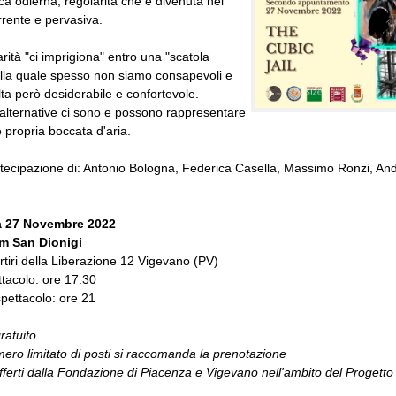
ca odierna, regolarità che è divenuta nei
orrente e pervasiva.
arità "ci imprigiona" entro una "scatola
lla quale spesso non siamo consapevoli e
ulta però desiderabile e confortevole.
alternative ci sono e possono rappresentare
 propria boccata d'aria.
tecipazione di: Antonio Bologna, Federica Casella, Massimo Ronzi, An
 27 Novembre 2022
m San Dionigi
tiri della Liberazione 12 Vigevano (PV)
tacolo: ore 17.30
pettacolo: ore 21
ratuito
mero limitato di posti si raccomanda la prenotazione
fferti dalla Fondazione di Piacenza e Vigevano nell'ambito del Progett