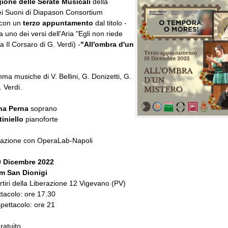
gione delle Serate Musicali
della
ei Suoni di Diapason Consortium
 con un
terzo appuntamento
dal titolo -
 uno dei versi dell'Aria "Egli non riede
a Il Corsaro di G. Verdi) -
"All'ombra d'un
ma musiche di V. Bellini, G. Donizetti, G.
. Verdi.
na Perna
soprano
iniello
pianoforte
orazione con OperaLab-Napoli
0 Dicembre 2022
m San Dionigi
tiri della Liberazione 12 Vigevano (PV)
tacolo: ore 17.30
pettacolo: ore 21
ratuito