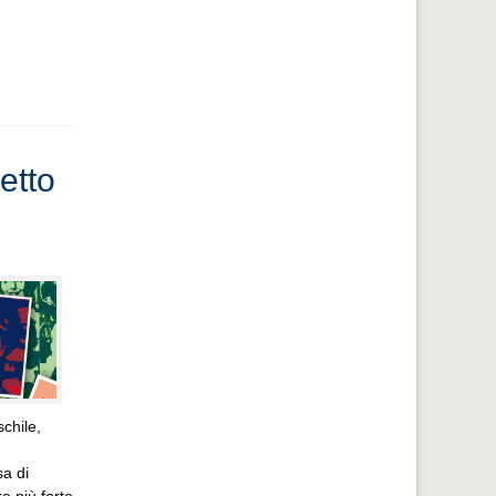
etto
chile,
sa di