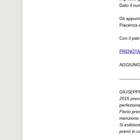
Dato il nu
Gli appunt
Piacenza e
Con il pat
PRENOTA
AGGIUNG
-------------
GIUSEPPIN
2015 press
perfeziona
Florio pre
menzione 
Si esibisce
premi in c