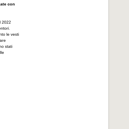
nate con
al 2022
ntori.
to le vesti
fare
no stati
lle