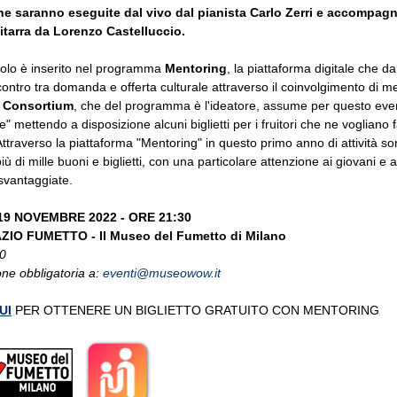
e saranno eseguite dal vivo dal pianista Carlo Zerri e accompag
itarra da Lorenzo Castelluccio.
colo è inserito nel programma
Mentoring
, la piattaforma digitale che d
incontro tra domanda e offerta culturale attraverso il coinvolgimento di me
 Consortium
, che del programma è l'ideatore, assume per questo even
" mettendo a disposizione alcuni biglietti per i fruitori che ne vogliano 
 Attraverso la piattaforma "Mentoring" in questo primo anno di attività so
 più di mille buoni e biglietti, con una particolare attenzione ai giovani e a
svantaggiate.
9 NOVEMBRE 2022 - ORE 21:30
IO FUMETTO - Il Museo del Fumetto di Milano
10
ne obbligatoria a:
eventi@museowow.it
UI
PER OTTENERE UN BIGLIETTO GRATUITO CON MENTORING