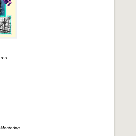
drea
o Mentoring