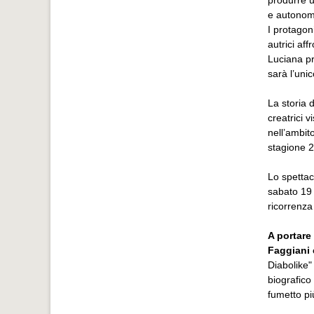
produrre u
e autonoma
I protagon
autrici af
Luciana pr
sarà l’unic
La storia 
creatrici 
nell’ambit
stagione 
Lo spettaco
sabato 19 
ricorrenza
A portare
Faggiani e
Diabolike" 
biografico 
fumetto pi