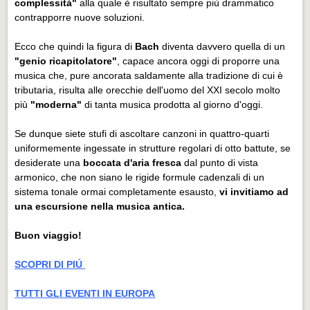
complessità"
alla quale è risultato sempre più drammatico
contrapporre nuove soluzioni.
Ecco che quindi la figura di
Bach
diventa davvero quella di un
"genio ricapitolatore"
, capace ancora oggi di proporre una
musica che, pure ancorata saldamente alla tradizione di cui è
tributaria, risulta alle orecchie dell'uomo del XXI secolo molto
più
"moderna"
di tanta musica prodotta al giorno d'oggi.
Se dunque siete stufi di ascoltare canzoni in quattro-quarti
uniformemente ingessate in strutture regolari di otto battute, se
desiderate una
boccata d'aria fresca
dal punto di vista
armonico, che non siano le rigide formule cadenzali di un
sistema tonale ormai completamente esausto,
vi invitiamo ad
una escursione nella musica antica.
Buon viaggio!
SCOPRI DI PIÚ
TUTTI GLI EVENTI IN EUROPA