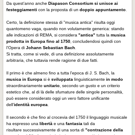
Da quest’anno anche
Diapason Consortium
si unisce ai
festeggiamenti
con la proposta di un
doppio appuntamento
.
Certo, la definizione stessa di "musica antica" risulta oggi
quantomeno vaga, quando non volutamente generica: stando
alle indicazioni di REMA, si considera
"antica"
tutta la
musica
prodotta in Europa fino al 1750
, concludendosi quindi con
l'Opera di
Johann Sebastian Bach
.
Si tratta, come si vede, di una definizione assolutamente
arbitraria, che tuttavia rende ragione di due fatti.
Il primo è che almeno fino a tutta l'epoca di J. S. Bach, la
musica in Europa
si è
sviluppata
linguisticamente
in modo
straordinariamente
unitario
, secondo un gusto e un criterio
estetico che, al di là delle sfumature delle singole personalità,
può essere considerato oggi un vero fattore unificante
dell'
identità europea
.
Il secondo è che fino al crocevia del 1750 il linguaggio musicale
ha espresso una
libertà
e una
fantasia
tali da
risultare successivamente di una sorta di
"contrazione della