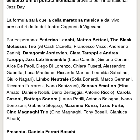
celebrazioni di portata mondiale
previste per l'international
Jazz Day.
La formula sarà quella della
maratona musicale
dal vivo
presso il Ridotto del Teatro Cagnoni di Vigevano.
Parteciperanno:
Federico Lenchi, Matteo Bettani, The Black
Molasses Trio
(Al Cash Cicirello, Francesco Visco, Andreano
Zanini),
Daragomir Jordevich, Clara Taroppi e Andrea
Taroppi, Jazz Lab Ensemble
(Luca Canotto, Simone Ceriani,
Alice De Paoli, Diego Di Lorenzo, Chiara Fusetti, Alessandro
Gabetta, Luca Mantione, Riccardo Marino, Leonilda Sabatino,
Giulio Nagari),
Limbo Neutrale
(Sofia Bonardi, Marco Germani,
Riccardo Ferraresi, Ivano Bonizzoni),
Sensus Emotion
(Elisa
Amato, Daniele Nobili, Dario Bertaggia, Antonio Riccio),
Carola
Casoni, Bottega Sonora
(Laura Perilli, Antonio Bologna, Ivano
Bonizzoni, Gabriele Stoppa),
Massimo Ronzi, Tazio Forte,
Cino Magnaghi Trio
(Cino Magnaghi, Tony Boselli, Gianluca
Alberti).
Presenta: Daniela Ferrari Boschi